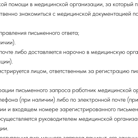
ой помощи в медицинской организации, за который па
ственно знакомиться с медицинской документацией па
правления письменного ответа;
ичии).
почте либо доставляется нарочно в медицинскую орг
ции).
стрируется лицом, ответственным за регистрацию пи
трации письменного запроса работник медицинской о
елефона (при наличии) либо по электронной почте (пр
ции и входящем номере зарегистрированного письмен
осуществляется руководителем медицинской организ
ии.
поступления письменного запроса пациент, его законн