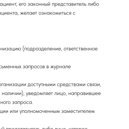
циент, его законный представитель либо
циента, желает ознакомиться с
анизацию (подразделение, ответственное
сьменных запросов в журнале
рганизации доступными средствами связи,
и наличии), уведомляет лицо, направившее
ного запроса.
ации или уполномоченным заместителем
ый представитель либо лицо, которое