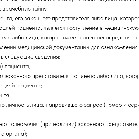
х врачебную тайну
нта, его законного представителя либо лица, котор
ацией пациента, является поступление в медицинску
ителя либо лица, которое имеет право непосредствен
влении медицинской документации для ознакомления 
ь следующие сведения:
и) пациента;
и) законного представителя пациента либо лица, кот
ацией пациента;
нта;
о личность лица, направившего запрос (номер и сери
о полномочия (при наличии) законного представител
о органа);